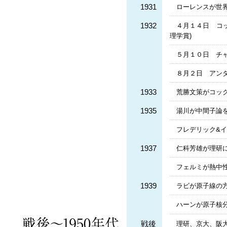
1931
ローレンスが世界
1932
４月１４日 コッ
理学賞)
５月１０日 チャ
８月２日 アンダ
1933
荒勝文策がコッ
1935
湯川が中間子論
フレデリック&
1937
仁科芳雄が理研
フェルミが熱中性
1939
ラビが原子線の方
ハーンが原子核
戦後
理研、京大、阪