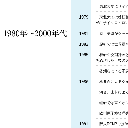
東北大学にサイ
1979
東北大では移転
AVFサイクロトロ
1981
岡、矢崎がクォ
1982
原研では世界最高
1985
核研の次期計画と
をめざした、後の大
谷畑らによる不
1986
松井らによるクォ
河合、上村による
理研では重イオン
欧州原子核物理共
1991
阪大RCNPでは