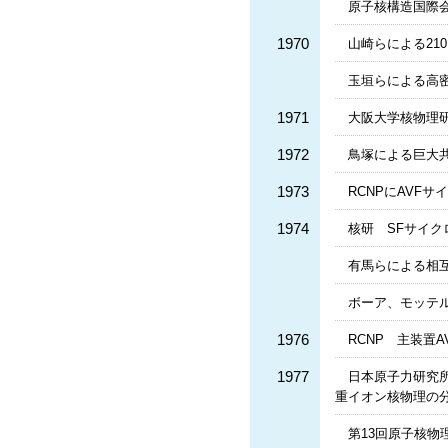
原子核構造国際
1970
山崎らによる21
玉垣らによる高
1971
大阪大学核物理研
1972
鳥塚による巨大
1973
RCNPにAVFサイ
1974
核研 SFサイク
有馬らによる相互
ボーア、モッテ
1976
RCNP 主装置
1977
日本原子力研究所
重イオン核物理の
第13回原子核物理