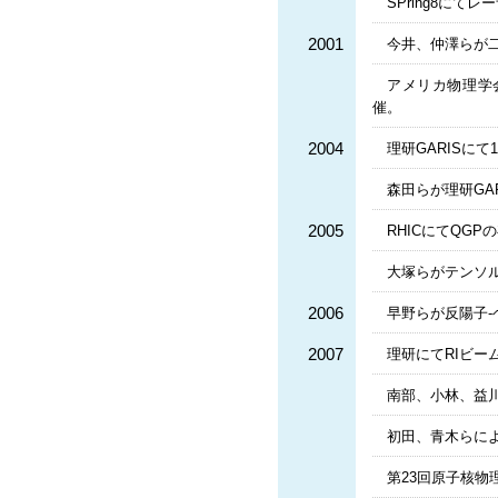
SPring8にて
2001
今井、仲澤らが二
アメリカ物理学会原
催。
2004
理研GARISにて
森田らが理研GA
2005
RHICにてQGP
大塚らがテンソ
2006
早野らが反陽子
2007
理研にてRIビー
南部、小林、益
初田、青木らに
第23回原子核物