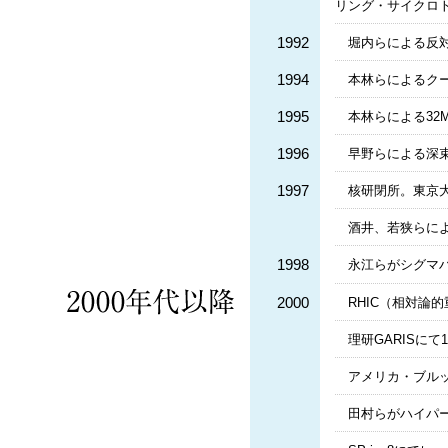
リング・サイクロト
1992
堀内らによる反対
1994
本林らによるク
1995
本林らによる32
1996
早野らによる深
1997
核研閉所。東京大
酒井、若狭らに
1998
永江らがシグマ
2000
RHIC（相対論
理研GARISにて
アメリカ・ブルッ
田村らがハイパ