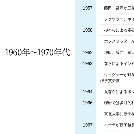
1957
藤田・宮沢が三
ファウラー、ホイ
1958
杉本らによる電
ホフスタッター
1962
池田、藤井、藤
1963
森永によるイン
ウィグナーが対
理学賞受賞
1964
丸森らによるボ
1966
理研では多目的
東北大学に原子
1967
ベーテが原子核